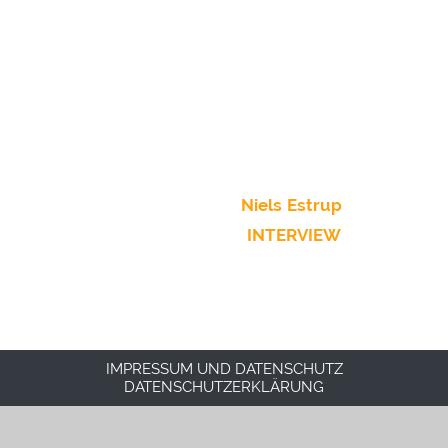
Klassiker `Mr. Blue Sky´ aus dem Konzertjahr 2001
und `The show must go on´ aus dem letzten
Konzertjahr dar.
2012
sind
3 Konzerte
in Dänemark und ein
Konzert in Schweden geplant. Ein erstes
Interview mit Veranstalter
Niels Estrup
könnt ihr
mit folgendem Link öffnen:
INTERVIEW
IMPRESSUM UND DATENSCHUTZ
DATENSCHUTZERKLÄRUNG