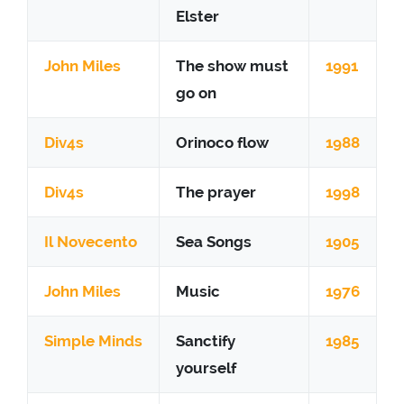
Elster
John Miles
The show must
1991
go on
Div4s
Orinoco flow
1988
Div4s
The prayer
1998
Il Novecento
Sea Songs
1905
John Miles
Music
1976
Simple Minds
Sanctify
1985
yourself