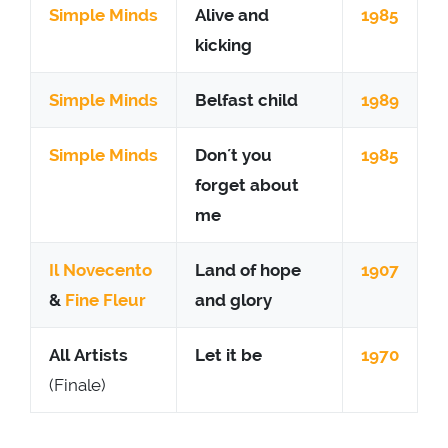
Simple Minds
Alive and
1985
kicking
Simple Minds
Belfast child
1989
Simple Minds
Don´t you
1985
forget about
me
Il Novecento
Land of hope
1907
&
Fine Fleur
and glory
All Artists
Let it be
1970
(Finale)