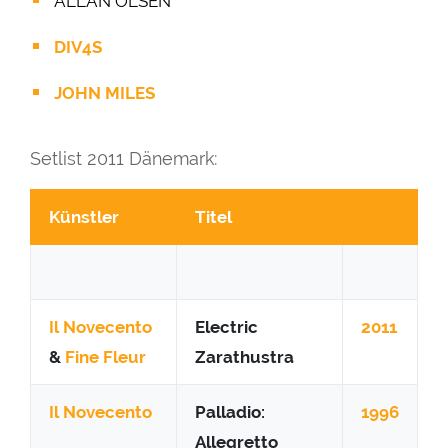
ALLAN OLSEN
DIV4S
JOHN MILES
Setlist 2011 Dänemark:
Künstler
Titel
Il Novecento
Electric
2011
&
Fine Fleur
Zarathustra
Il Novecento
Palladio:
1996
Allegretto