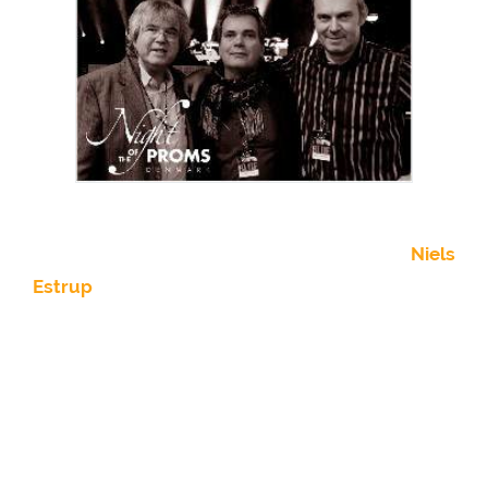
Am Samstag, 02.04. konnte Veranstalter
Niels
Estrup
seine Proms Premiere in Dänemark
feiern.
In der ausverkauften Arena-Nord in
Frederikshavn feierten die Zuschauer u.a. mit
Simple Minds, Kim Wilde und John Miles. Zum
ersten Mal wurde Enyas `Orinoco flow´
aufgeführt. Zudem gab John Miles den ELO