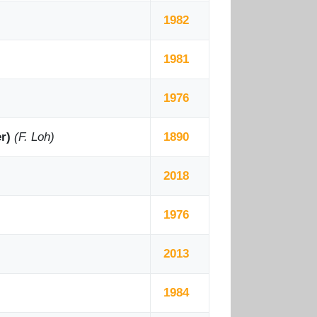
1982
1981
1976
r)
(F. Loh)
1890
2018
1976
2013
1984