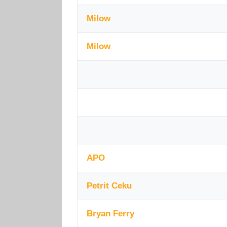
Milow
Milow
APO
Petrit Ceku
Bryan Ferry