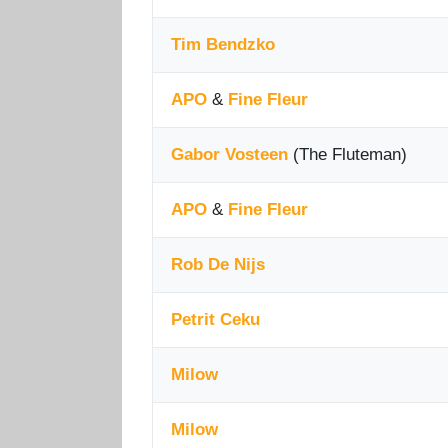
Tim Bendzko
APO
&
Fine Fleur
Gabor Vosteen
(The Fluteman)
APO
&
Fine Fleur
Rob De Nijs
Petrit Ceku
Milow
Milow