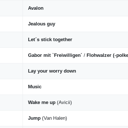
Avalon
Jealous guy
Let´s stick together
Gabor mit `Freiwilligen´
/
Flohwalzer (-polke
Lay your worry down
Music
Wake me up
(Avicii)
Jump
(Van Halen)