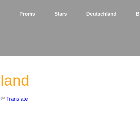
Proms
Stars
Deutschland
B
land
Translate