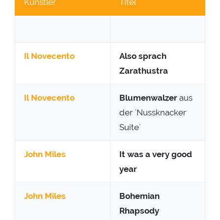
Künstler
Titel
Il Novecento
Also sprach
Zarathustra
Il Novecento
Blumenwalzer
aus
der `Nussknacker
Suite´
John Miles
It was a very good
year
John Miles
Bohemian
Rhapsody