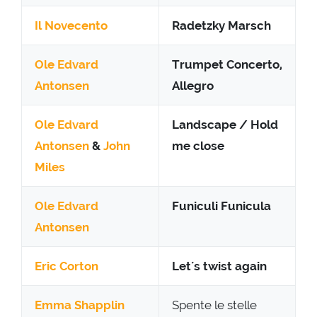
Il Novecento
Radetzky Marsch
Ole Edvard
Trumpet Concerto,
Antonsen
Allegro
Ole Edvard
Landscape / Hold
Antonsen
&
John
me close
Miles
Ole Edvard
Funiculi Funicula
Antonsen
Eric Corton
Let´s twist again
Emma Shapplin
Spente le stelle