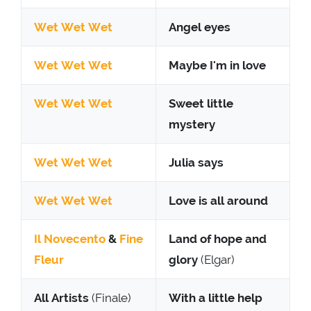
Wet Wet Wet
Angel eyes
Wet Wet Wet
Maybe I'm in love
Wet Wet Wet
Sweet little
mystery
Wet Wet Wet
Julia says
Wet Wet Wet
Love is all around
Il Novecento
&
Fine
Land of hope and
Fleur
glory
(Elgar)
All Artists
(Finale)
With a little help