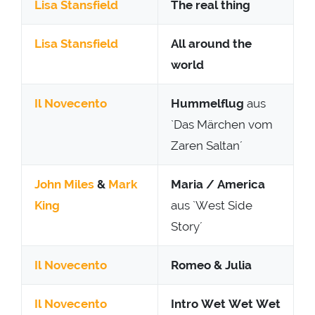
Lisa Stansfield
The real thing
Lisa Stansfield
All around the
world
Il Novecento
Hummelflug
aus
`Das Märchen vom
Zaren Saltan´
John Miles
&
Mark
Maria / America
King
aus `West Side
Story´
Il Novecento
Romeo & Julia
Il Novecento
Intro Wet Wet Wet