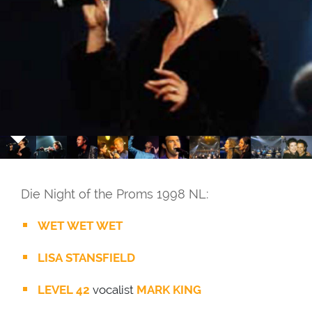
Die Night of the Proms 1998 NL:
WET WET WET
LISA STANSFIELD
LEVEL 42
vocalist
MARK KING