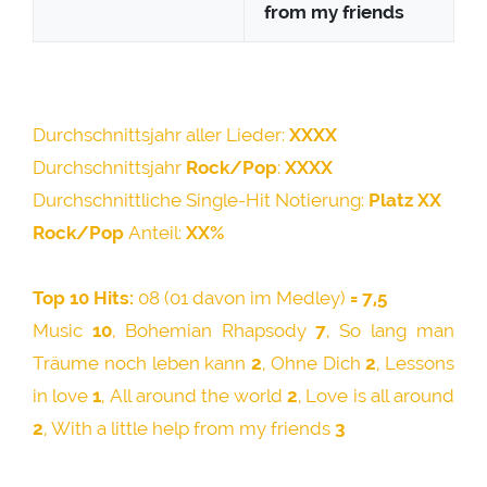
from my friends
Durchschnittsjahr aller Lieder:
XXXX
Durchschnittsjahr
Rock/Pop
:
XXXX
Durchschnittliche Single-Hit Notierung:
Platz XX
Rock/Pop
Anteil:
XX%
Top 10 Hits:
08 (01 davon im Medley)
= 7,5
Music
10
, Bohemian Rhapsody
7
, So lang man
Träume noch leben kann
2
, Ohne Dich
2
, Lessons
in love
1
, All around the world
2
, Love is all around
2
, With a little help from my friends
3