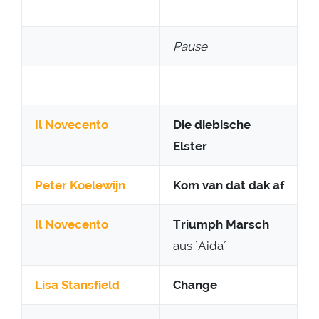
Pause
Il Novecento
Die diebische
Elster
Peter Koelewijn
Kom van dat dak af
Il Novecento
Triumph Marsch
aus `Aida´
Lisa Stansfield
Change